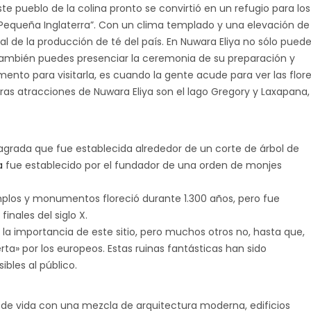
ste pueblo de la colina pronto se convirtió en un refugio para los
a “Pequeña Inglaterra”. Con un clima templado y una elevación de
tal de la producción de té del país. En Nuwara Eliya no sólo pued
e también puedes presenciar la ceremonia de su preparación y
ento para visitarla, es cuando la gente acude para ver las flor
tras atracciones de Nuwara Eliya son el lago Gregory y Laxapana,
grada que fue establecida alrededor de un corte de árbol de
a
fue establecido por el fundador de una orden de monjes
mplos y monumentos floreció durante 1.300 años, pero fue
nales del siglo X.
a importancia de este sitio, pero muchos otros no, hasta que,
ta» por los europeos. Estas ruinas fantásticas han sido
bles al público.
de vida con una mezcla de arquitectura moderna, edificios