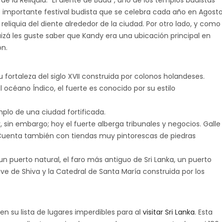
de la Reliquia: “El diente de Buda”, uno de los templos budistas
 importante festival budista que se celebra cada año en Agosto
la reliquia del diente alrededor de la ciudad. Por otro lado, y como
quizá les guste saber que Kandy era una ubicación principal en
ón.
u fortaleza del siglo XVII construida por colonos holandeses.
 océano Índico, el fuerte es conocido por su estilo
plo de una ciudad fortificada.
r, sin embargo; hoy el fuerte alberga tribunales y negocios. Galle
Cuenta también con tiendas muy pintorescas de piedras
un puerto natural, el faro más antiguo de Sri Lanka, un puerto
 de Shiva y la Catedral de Santa María construida por los
en su lista de lugares imperdibles para al
visitar Sri Lanka
. Esta