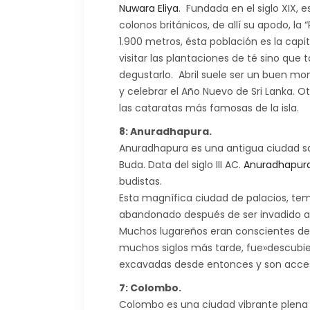
Nuwara Eliya
. Fundada en el siglo XIX, e
colonos británicos, de allí su apodo, l
1.900 metros, ésta población es la capi
visitar las plantaciones de té sino qu
degustarlo. Abril suele ser un buen mom
y celebrar el Año Nuevo de Sri Lanka. O
las cataratas más famosas de la isla.
8: Anuradhapura.
Anuradhapura es una antigua ciudad sa
Buda. Data del siglo III AC.
Anuradhapur
budistas.
Esta magnífica ciudad de palacios, te
abandonado después de ser invadido a fi
Muchos lugareños eran conscientes de l
muchos siglos más tarde, fue»descubier
excavadas desde entonces y son accesi
7: Colombo.
Colombo es una ciudad vibrante plena 