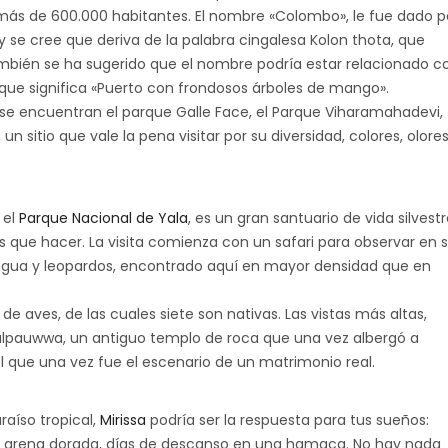
 más de 600.000 habitantes. El nombre «Colombo», le fue dado p
y se cree que deriva de la palabra cingalesa Kolon thota, que
 También se ha sugerido que el nombre podría estar relacionado c
que significa «Puerto con frondosos árboles de mango».
se encuentran el parque Galle Face, el Parque Viharamahadevi,
, un sitio que vale la pena visitar por su diversidad, colores, olores
 el
Parque Nacional de Yala
, es un gran santuario de vida silvestr
 que hacer. La visita comienza con un safari para observar en 
e agua y leopardos, encontrado aquí en mayor densidad que en
e aves, de las cuales siete son nativas. Las vistas más altas,
ulpauwwa, un antiguo templo de roca que una vez albergó a
 que una vez fue el escenario de un matrimonio real.
aíso tropical,
Mirissa
podría ser la respuesta para tus sueños:
 arena dorada, días de descanso en una hamaca. No hay nada