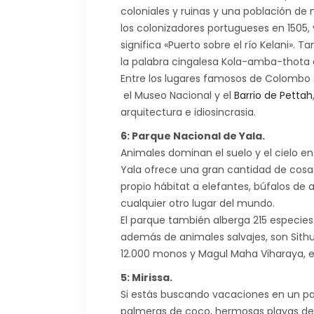
coloniales y ruinas y una población de
los colonizadores portugueses en 1505, 
significa «Puerto sobre el río Kelani».
la palabra cingalesa Kola-amba-thota 
Entre los lugares famosos de Colombo 
el Museo Nacional y el
Barrio de Pettah
arquitectura e idiosincrasia.
6: Parque Nacional de Yala.
Animales dominan el suelo y el cielo en
Yala ofrece una gran cantidad de cosas
propio hábitat a elefantes, búfalos d
cualquier otro lugar del mundo.
El parque también alberga 215 especies d
además de animales salvajes, son Sith
12.000 monos y Magul Maha Viharaya, el
5: Mirissa.
Si estás buscando vacaciones en un par
palmeras de coco, hermosas playas de