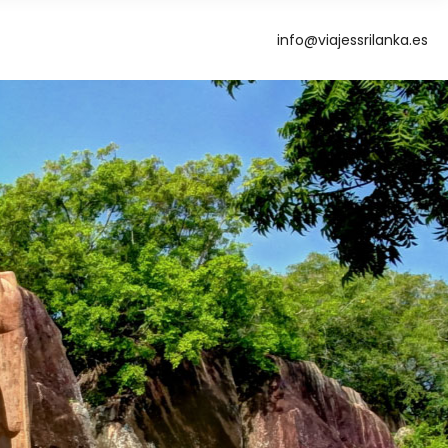
info@viajessrilanka.es
g