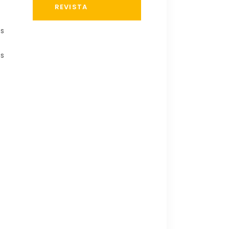
REVISTA
es
es