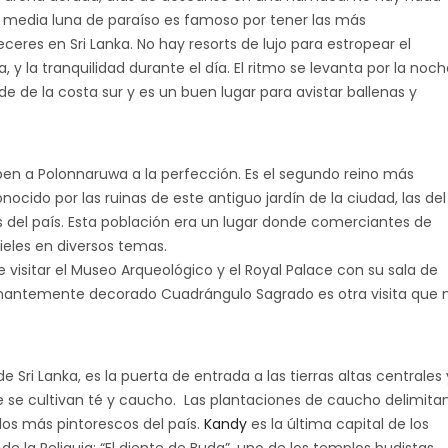
e media luna de paraíso es famoso por tener las más
eres en Sri Lanka. No hay resorts de lujo para estropear el
a, y la tranquilidad durante el día. El ritmo se levanta por la noch
e de la costa sur y es un buen lugar para avistar ballenas y
iben a Polonnaruwa a la perfección. Es el segundo reino más
nocido por las ruinas de este antiguo jardín de la ciudad, las del
as del país. Esta población era un lugar donde comerciantes de
ieles en diversos temas.
visitar el Museo Arqueológico y el Royal Palace con su sala de
onantemente decorado Cuadrángulo Sagrado es otra visita que 
Sri Lanka, es la puerta de entrada a las tierras altas centrales 
ue se cultivan té y caucho. Las plantaciones de caucho delimita
os más pintorescos del país.
Kandy
es la última capital de los