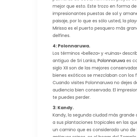
mejor que esto. Este trozo en forma d
impresionantes puestas de sol y amanec
paisaje, por lo que es sólo usted, la play
Mirissa es el puerto pesquero más grand
delfines.
4: Polonnaruwa.
Los términos «belleza» y «ruinas» descr
antiguo de Sri Lanka,
Polonnaruwa
es co
siglo XII son de las mejores conservad
bienes exóticos se mezclaban con los f
Cuando visites Polonnaruwa no dejes de 
audiencia bien conservada. El impresi
te puedes perder.
3: Kandy.
Kandy, la segunda ciudad más grande de 
a sus plantaciones tropicales en las q
un camino que es considerado uno de l