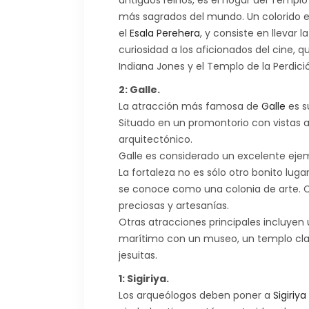
antiguos reinos, es el hogar del Templo 
más sagrados del mundo. Un colorido e
el
Esala Perehera
, y consiste en llevar 
curiosidad a los aficionados del cine, 
Indiana Jones y el Templo de la Perdici
2: Galle.
La atracción más famosa de
Galle
es s
Situado en un promontorio con vistas al
arquitectónico.
Galle es considerado un excelente ejem
La fortaleza no es sólo otro bonito luga
se conoce como una colonia de arte. 
preciosas y artesanías.
Otras atracciones principales incluyen 
marítimo con un museo, un templo clave
jesuitas.
1: Sigiriya.
Los arqueólogos deben poner a
Sigiriya