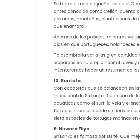
Sri Lanka es una pequeña isla en el Océ
antes conocido como Ceilán, cuenta co
palmeras, montañas, plantaciones de 
que enamora.
Además de los paisajes, mientras visitam
días en que portugueses, holandeses e 
Te asombraría ver a las gran cantidad 
leopardos en su propio hábitat, aves y 
intentaremos hacer un resumen de los l
10: Bentota.
Con cocoteros que se balancean en la 
meridional de Sri Lanka. Tiene una de l
acuáticas como el surf, la vela y el sno
tortugas marinas donde se dedican a cr
siete especies de tortugas marinas en
9: Nuwara Eliya.
Sri Lanka es famosa por su té. Qué mejo