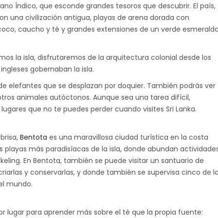
ano Índico, que esconde grandes tesoros que descubrir. El país,
n una civilización antigua, playas de arena dorada con
coco, caucho y té y grandes extensiones de un verde esmerald
os la isla, disfrutaremos de la arquitectura colonial desde los
ingleses gobernaban la isla.
de elefantes que se desplazan por doquier. También podrás ver
otros animales autóctonos. Aunque sea una tarea difícil,
ugares que no te puedes perder cuando visites Sri Lanka.
brisa,
Bentota
es una maravillosa ciudad turística en la costa
as playas más paradisíacas de la isla, donde abundan actividade
rkeling. En Bentota, también se puede visitar un santuario de
iarlas y conservarlas, y donde también se supervisa cinco de l
 el mundo.
r lugar para aprender más sobre el té que la propia fuente: