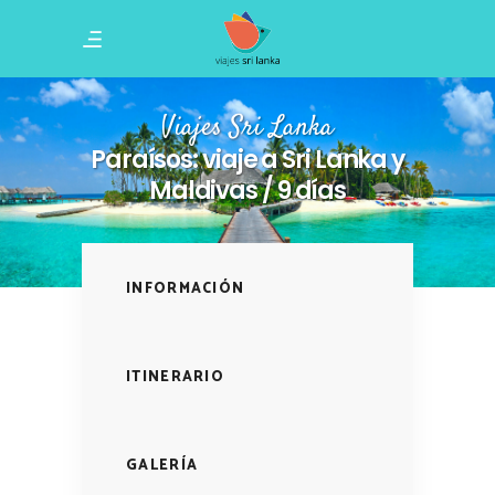
Viajes Sri Lanka
Paraísos: viaje a Sri Lanka y
Maldivas / 9 días
INFORMACIÓN
ITINERARIO
GALERÍA