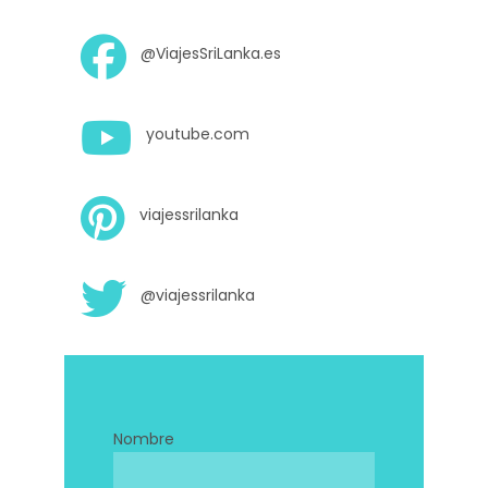
@ViajesSriLanka.es
youtube.com
viajessrilanka
@viajessrilanka
Nombre