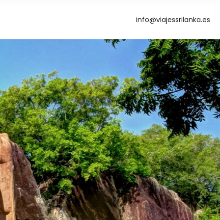
info@viajessrilanka.es
g