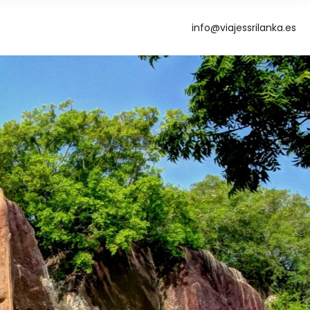
info@viajessrilanka.es
g