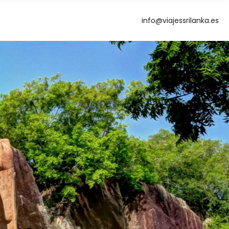
info@viajessrilanka.es
g