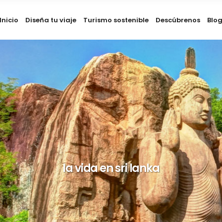
Inicio
Diseña tu viaje
Turismo sostenible
Descúbrenos
Blo
la vida en sri lanka