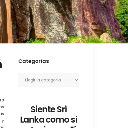
n
Categorías
Categorías
ra
Siente Sri
os
as
Lanka como si
 y
as