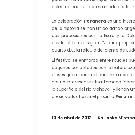
celebraciones es determinada por los m
La celebración
Perahera
es una intere
de la historia se han unido dando orig
dos procesiones son la Esala y la Dal
desde el tercer siglo a.C. para propicia
cuarto d.C. la reliquia del diente de Bu
El festival se enmarca entre rituales 
paganos conectados con la naturaleza:
dioses guardianes del budismo marca el 
por un interesante ritual llamado “cere
la superficie del río Mahavali y llenan 
preservadas hasta el próximo
Peraher
10 de abril de 2012
Sri Lanka Mística