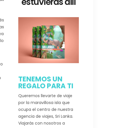
estuvieras allí
és
tas
ya
lo
ro
TENEMOS UN
n
REGALO PARA TI
Queremos llevarte de viaje
por la maravillosa isla que
ocupa el centro de nuestra
agencia de viajes, Sri Lanka.
Viajarás con nosotros a