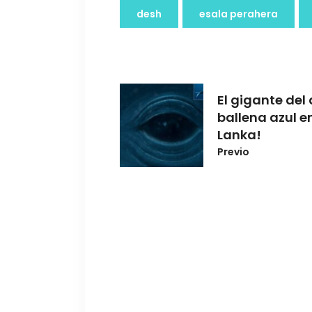
desh
esala perahera
El gigante del 
ballena azul en
Lanka!
Previo