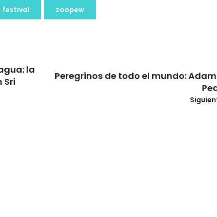
festival
zoopew
agua: la
Peregrinos de todo el mundo: Adam
 Sri
Pe
Siguien