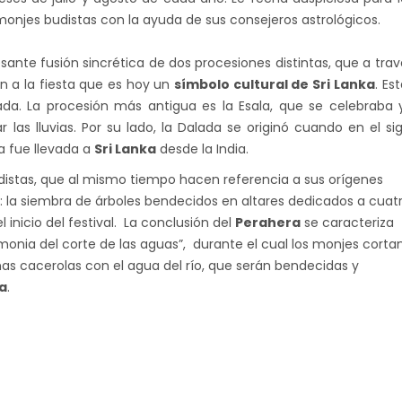
onjes budistas con la ayuda de sus consejeros astrológicos.
sante fusión sincrética de dos procesiones distintas, que a trav
en a la fiesta que es hoy un
símbolo cultural de Sri Lanka
. Es
ada. La procesión más antigua es la Esala, que se celebraba 
r las lluvias. Por su lado, la Dalada se originó cuando en el sig
da fue llevada a
Sri Lanka
desde la India.
budistas, que al mismo tiempo hacen referencia a sus orígenes
 la siembra de árboles bendecidos en altares dedicados a cuat
inicio del festival. La conclusión del
Perahera
se caracteriza
monia del corte de las aguas”, durante el cual los monjes corta
unas cacerolas con el agua del río, que serán bendecidas y
a
.