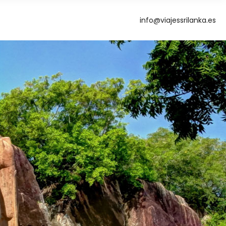
info@viajessrilanka.es
g