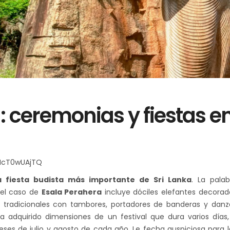
: ceremonias y fiestas e
HcT0wUAjTQ
a fiesta budista más importante de Sri Lanka
. La palab
n el caso de
Esala Perahera
incluye dóciles elefantes decorad
tradicionales con tambores, portadores de banderas y danz
a adquirido dimensiones de un festival que dura varios días,
es de julio y agosto de cada año. Le fecha auspiciosa para l