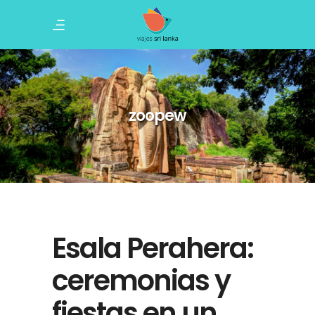
zoopew
Esala Perahera:
ceremonias y
fiestas en un