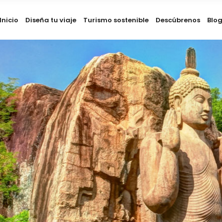
Inicio
Diseña tu viaje
Turismo sostenible
Descúbrenos
Blo