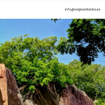
info@viajessrilanka.es
g