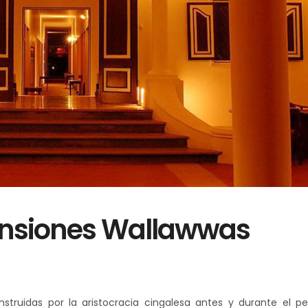
nsiones Wallawwas
truidas por la aristocracia cingalesa antes y durante el pe