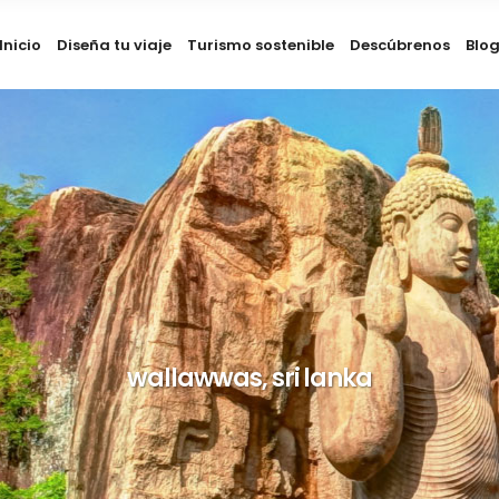
Inicio
Diseña tu viaje
Turismo sostenible
Descúbrenos
Blo
wallawwas, sri lanka