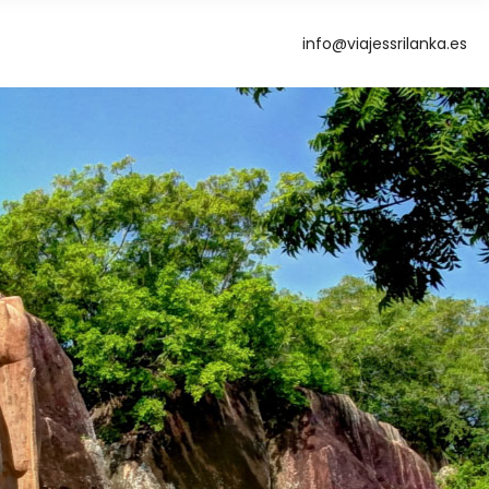
info@viajessrilanka.es
g