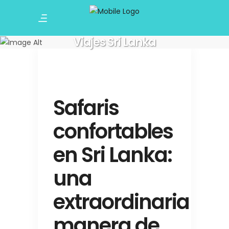
Viajes Sri Lanka
Safaris
confortables
en Sri Lanka:
una
extraordinaria
manera de