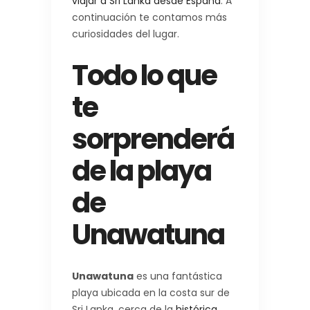
viajar a Sri Lanka desde España
. A
continuación te contamos más
curiosidades del lugar.
Todo lo que
te
sorprenderá
de la playa
de
Unawatuna
Unawatuna
es una fantástica
playa ubicada en la costa sur de
Sri Lanka, cerca de la
histórica