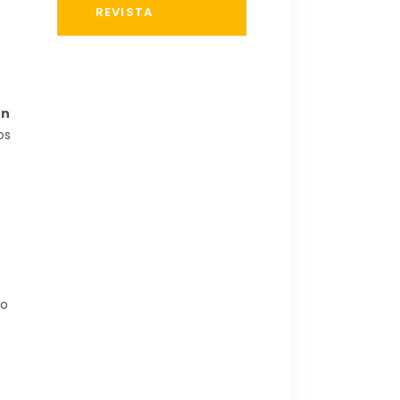
REVISTA
en
os
do