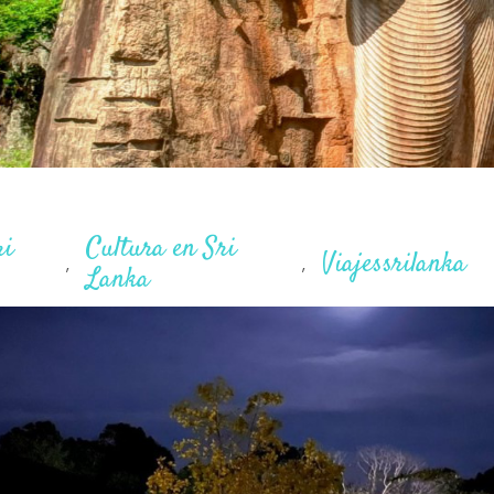
ri
Cultura en Sri
Viajessrilanka
,
,
Lanka