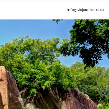
info@viajessrilanka.es
g