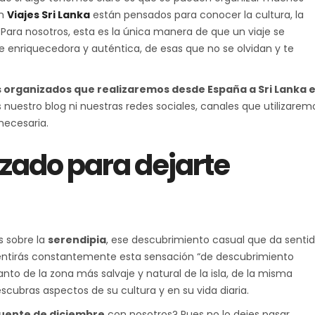
en
Viajes Sri Lanka
están pensados para conocer la cultura, la
a. Para nosotros, esta es la única manera de que un viaje se
 enriquecedora y auténtica, de esas que no se olvidan y te
s organizados que realizaremos desde España a Sri Lanka 
s nuestro blog ni nuestras redes sociales, canales que utilizarem
necesaria.
izado para dejarte
s sobre la
serendipia
, ese descubrimiento casual que da senti
a sentirás constantemente esta sensación “de descubrimiento
anto de la zona más salvaje y natural de la isla, de la misma
ubras aspectos de su cultura y en su vida diaria.
 puente de diciembre
con nosotros? Pues no lo dejes pasar