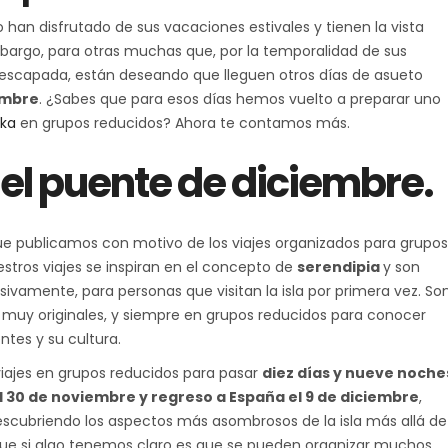
n disfrutado de sus vacaciones estivales y tienen la vista
mbargo, para otras muchas que, por la temporalidad de sus
a escapada, están deseando que lleguen otros días de asueto
embre
. ¿Sabes que para esos días hemos vuelto a preparar uno
nka
en grupos reducidos? Ahora te contamos más.
 el puente de diciembre.
e publicamos con motivo de los viajes organizados para grupos
tros viajes se inspiran en el concepto de
serendipia
y son
usivamente, para personas que visitan la isla por primera vez. So
as muy originales, y siempre en grupos reducidos para conocer
ntes y su cultura.
 viajes en grupos reducidos para pasar
diez días y nueve noche
el 30 de noviembre y regreso a España el 9 de diciembre
,
descubriendo los aspectos más asombrosos de la isla más allá d
rque si algo tenemos claro es que se pueden organizar muchos