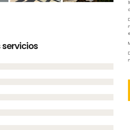
1
d
D
n
servicios
M
D
m