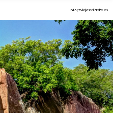
info@viajessrilanka.es
g