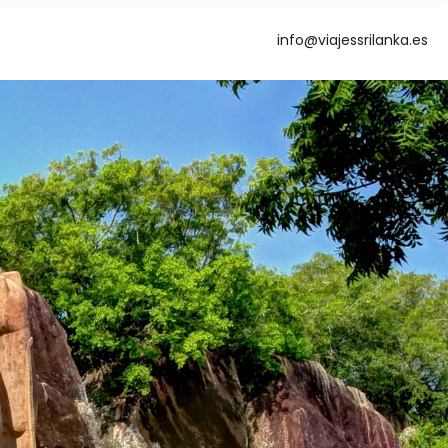
info@viajessrilanka.es
g