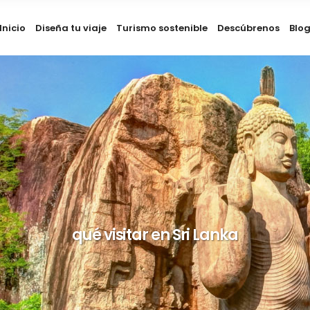
Inicio
Diseña tu viaje
Turismo sostenible
Descúbrenos
Blo
qué visitar en Sri Lanka