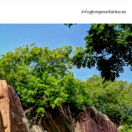
info@viajessrilanka.es
g