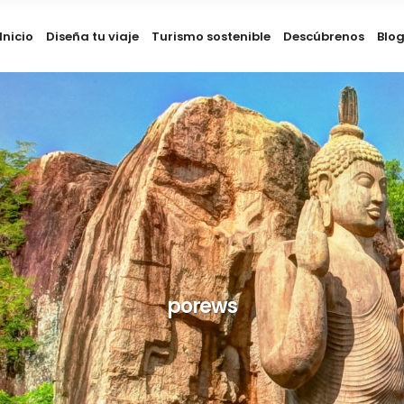
Inicio
Diseña tu viaje
Turismo sostenible
Descúbrenos
Blo
porews