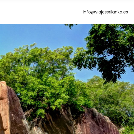
info@viajessrilanka.es
g