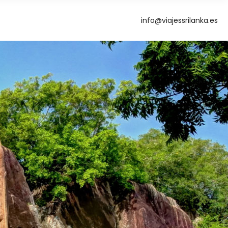
info@viajessrilanka.es
g