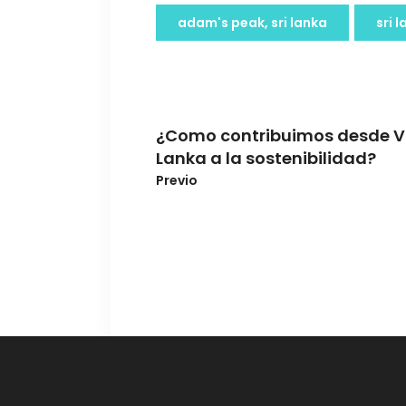
adam's peak, sri lanka
sri 
¿Como contribuimos desde Vi
Lanka a la sostenibilidad?
Previo