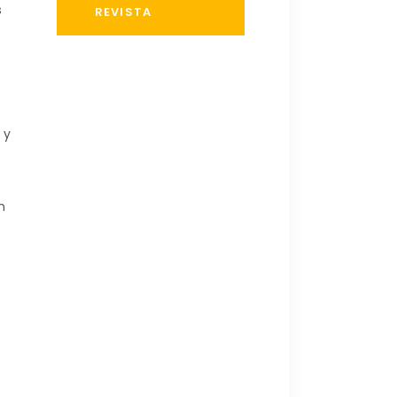
s
REVISTA
 y
n