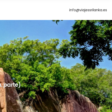
info@viajessrilanka.es
g
. parte)