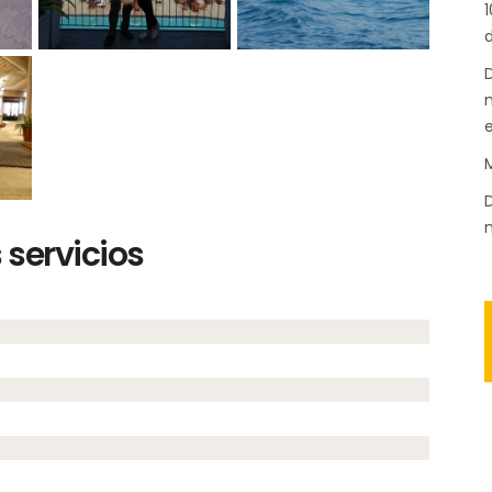
1
d
D
n
M
D
m
servicios