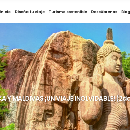
Inicio
Diseña tu viaje
Turismo sostenible
Descúbrenos
Blo
KA Y MALDIVAS ¡UN VIAJE INOLVIDABLE! (2da