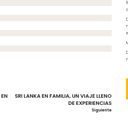
1
d
D
n
M
D
m
 EN
SRI LANKA EN FAMILIA, UN VIAJE LLENO
DE EXPERIENCIAS
Siguiente