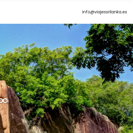
info@viajessrilanka.es
g
ODO