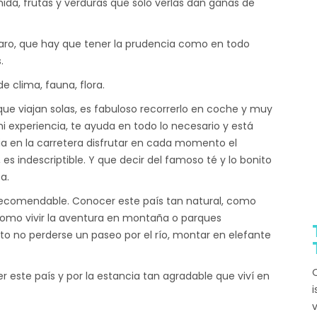
a, frutas y verduras que sólo verlas dan ganas de
claro, que hay que tener la prudencia como en todo
.
 clima, fauna, flora.
que viajan solas, es fabuloso recorrerlo en coche y muy
i experiencia, te ayuda en todo lo necesario y está
a en la carretera disfrutar en cada momento el
es indescriptible. Y que decir del famoso té y lo bonito
a.
 recomendable. Conocer este país tan natural, como
 como vivir la aventura en montaña o parques
to no perderse un paseo por el río, montar en elefante
Q
 este país y por la estancia tan agradable que viví en
i
v