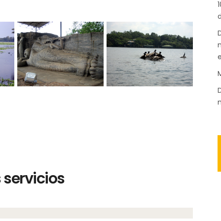
1
d
D
n
M
D
m
servicios