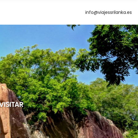
info@viajessrilanka.es
g
VISITAR