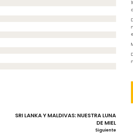
1
d
D
n
M
D
m
SRI LANKA Y MALDIVAS: NUESTRA LUNA
DE MIEL
Siguiente