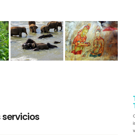
servicios
Q
i
v