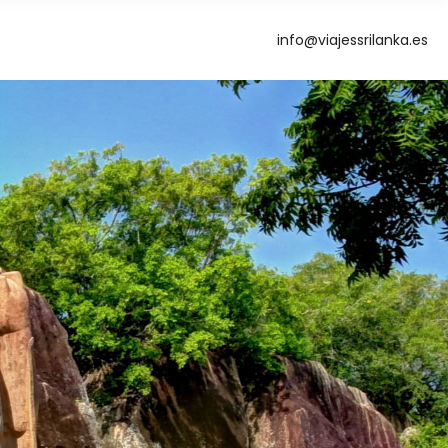
info@viajessrilanka.es
g