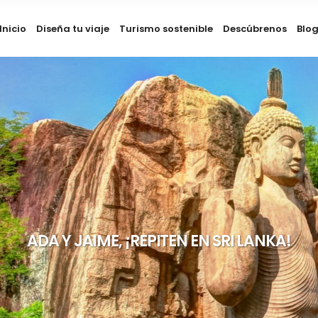
Inicio
Diseña tu viaje
Turismo sostenible
Descúbrenos
Blo
ADA Y JAIME, ¡REPITEN EN SRI LANKA!