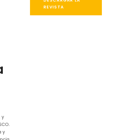
DESCARGAR LA
REVISTA
a
 y
ESCO.
a y
encia