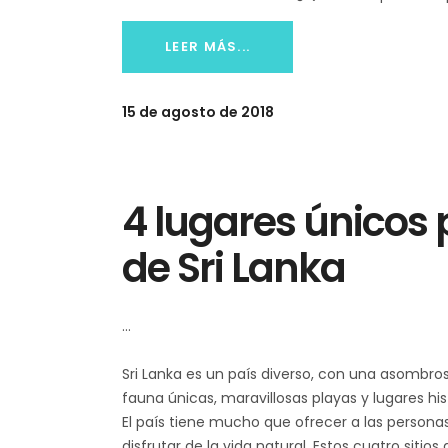
LEER MÁS...
15 de agosto de 2018
4 lugares únicos 
de Sri Lanka
Sri Lanka es un país diverso, con una asombros
ssrilanka
fauna únicas, maravillosas playas y lugares hi
El país tiene mucho que ofrecer a las person
disfrutar de la vida natural. Estos cuatro siti