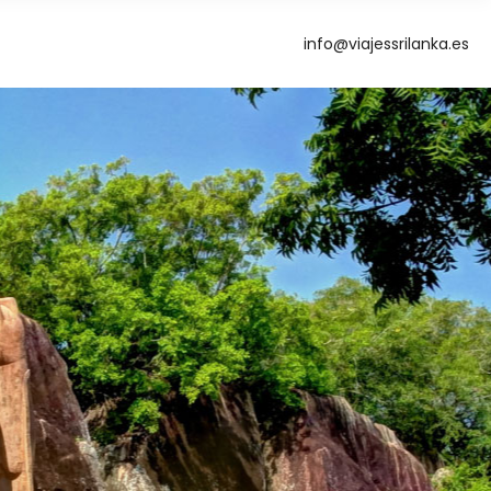
info@viajessrilanka.es
g