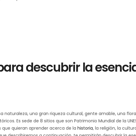
para descubrir la esenci
a naturaleza, una gran riqueza cultural, gente amable, una flora
stóricos. Es sede de 8 sitios que son Patrimonio Mundial de la UN
as que quieran aprender acerca de la
historia
, la religión, la cultur
os que describiremos a continuación, te permitirán descubrir la es