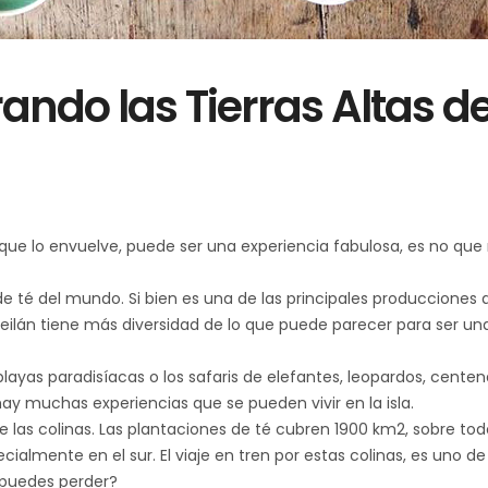
rando las Tierras Altas d
a que lo envuelve, puede ser una experiencia fabulosa, es no que
de té del mundo. Si bien es una de las principales producciones 
a Ceilán tiene más diversidad de lo que puede parecer para ser una
 playas paradisíacas o los safaris de elefantes, leopardos, cente
hay muchas experiencias que se pueden vivir en la isla.
e las colinas. Las plantaciones de té cubren 1900 km2, sobre to
ecialmente en el sur. El viaje en tren por estas colinas, es uno de
 puedes perder?