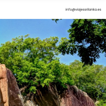
info@viajessrilanka.es
g