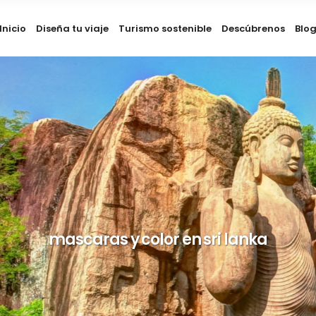
Inicio
Diseña tu viaje
Turismo sostenible
Descúbrenos
Blo
mascaras y color en sri lanka