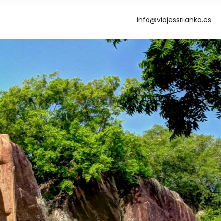
info@viajessrilanka.es
g