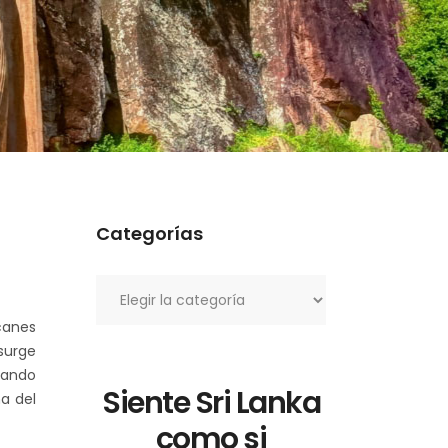
Categorías
Categorías
lcanes
surge
rando
Siente Sri Lanka
ma del
como si