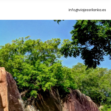
info@viajessrilanka.es
g