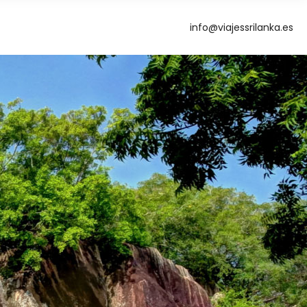
info@viajessrilanka.es
g