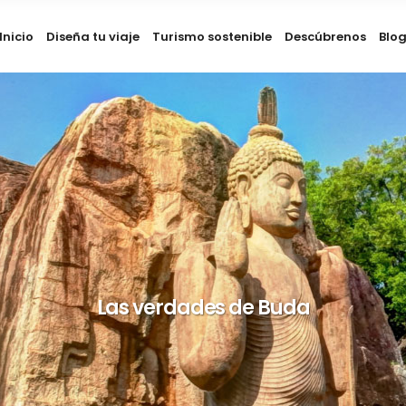
Inicio
Diseña tu viaje
Turismo sostenible
Descúbrenos
Blo
Las verdades de Buda