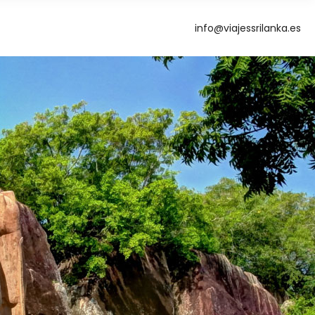
info@viajessrilanka.es
g