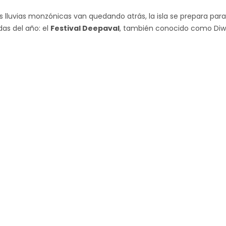
s lluvias monzónicas van quedando atrás, la isla se prepara par
as del año: el
Festival Deepaval
, también conocido como Diwa