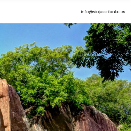
info@viajessrilanka.es
g