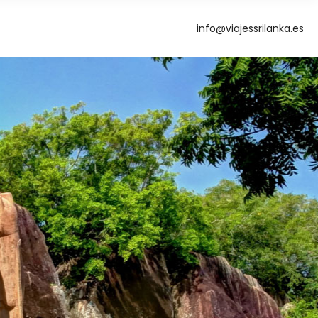
info@viajessrilanka.es
g