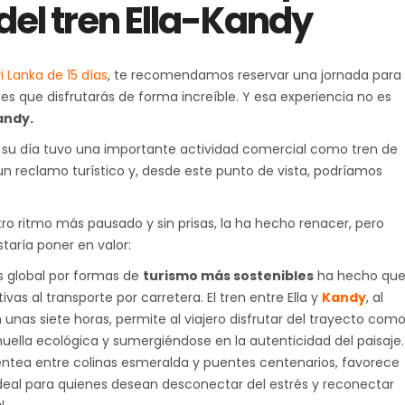
 del tren Ella-Kandy
ri Lanka de 15 días
, te recomendamos reservar una jornada para
les que disfrutarás de forma increíble. Y esa experiencia no es
andy.
 día tuvo una importante actividad comercial como tren de
n reclamo turístico y, desde este punto de vista, podríamos
ro ritmo más pausado y sin prisas, la ha hecho renacer, pero
aría poner en valor:
rés global por formas de
turismo más sostenibles
ha hecho qu
as al transporte por carretera. El tren entre Ella y
Kandy
, al
 unas siete horas, permite al viajero disfrutar del trayecto com
huella ecológica y sumergiéndose en la autenticidad del paisaje. 
entea entre colinas esmeralda y puentes centenarios, favorece
deal para quienes desean desconectar del estrés y reconectar