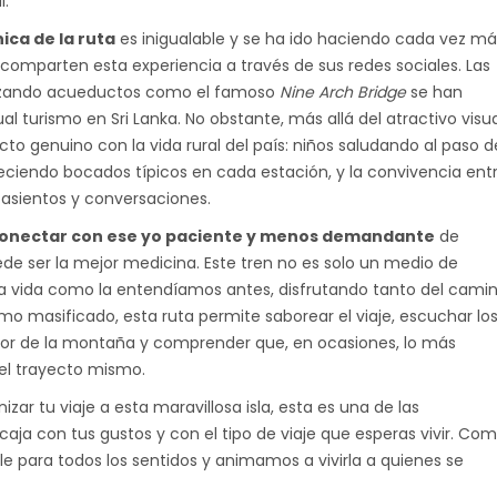
l.
ica de la ruta
es inigualable y se ha ido haciendo cada vez má
e comparten esta experiencia a través de sus redes sociales. Las
uzando acueductos como el famoso
Nine Arch Bridge
se han
 turismo en Sri Lanka. No obstante, más allá del atractivo visua
to genuino con la vida rural del país: niños saludando al paso d
ciendo bocados típicos en cada estación, y la convivencia ent
 asientos y conversaciones.
onectar con ese yo paciente y menos demandante
de
ede ser la mejor medicina. Este tren no es solo un medio de
r la vida como la entendíamos antes, disfrutando tanto del cami
urismo masificado, esta ruta permite saborear el viaje, escuchar lo
escor de la montaña y comprender que, en ocasiones, lo más
o el trayecto mismo.
izar tu viaje a esta maravillosa isla, esta es una de las
aja con tus gustos y con el tipo de viaje que esperas vivir. Co
le para todos los sentidos y animamos a vivirla a quienes se