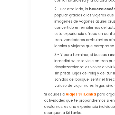
con la naturaleza y la cultura loca
2.- Por otro lado, la
belleza escén
popular gracias a los viajeros qu
imágenes de vagones azules cr
convertido en emblemas del actual
esta experiencia ofrece un contac
tren, vendedores ambulantes ofre
locales y viajeros que comparten
3.- Y para terminar, si buscas
rec
inmediatez, este viaje en tren pu
desplazamiento: es volver a vivi
sin prisas. Lejos del reloj y del t
sonidos del bosque, sentir el fr
valioso de viajar no es llegar, sin
Si acudes a
Viajes Sri Lanka
para organ
actividades que te propondremos si enc
decíamos, es una experiencia inolvidab
acerquen a Sri Lanka.