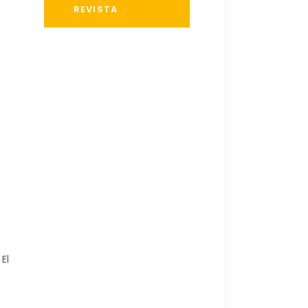
REVISTA
e
o
El