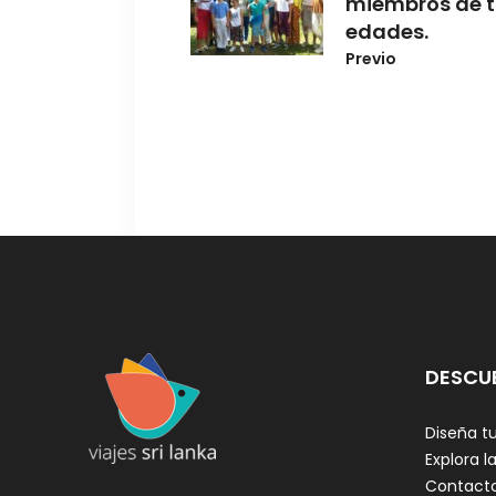
miembros de t
edades.
Previo
DESCU
Diseña tu
Explora la
Contact