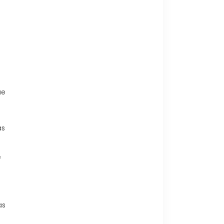
ue
as
e
as