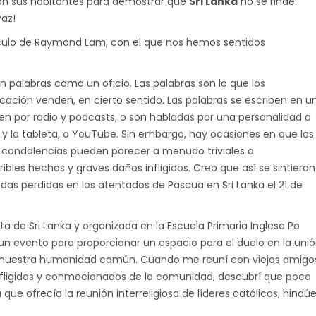
n sus habitantes para demostrar que
Sri Lanka
no se rinde.
Paz
!
culo de Raymond Lam, con el que nos hemos sentidos
palabras como un oficio. Las palabras son lo que los
ación venden, en cierto sentido. Las palabras se escriben en u
ten por radio y podcasts, o son habladas por una personalidad a
te y la tableta, o YouTube. Sin embargo, hay ocasiones en que las
as condolencias pueden parecer a menudo triviales o
ribles hechos y graves daños infligidos. Creo que así se sintieron
vidas perdidas en los atentados de Pascua en Sri Lanka el 21 de
ta de Sri Lanka y organizada en la Escuela Primaria Inglesa Po
 un evento para proporcionar un espacio para el duelo en la uni
s nuestra humanidad común. Cuando me reuní con viejos amigo
 afligidos y conmocionados de la comunidad, descubrí que poco
ue ofrecía la reunión interreligiosa de líderes católicos, hindúe