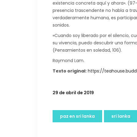
existencia concreta aquí y ahora». (97
presencia trascendente no habla a trav
verdaderamente humana, es participar en
sonidos.
«Cuando soy liberado por el silencio, c
su vivencia, puedo descubrir una forma
(Pensamientos en soledad, 106).
Raymond Lam.
Texto original:
https://teahouse.buddh
29 de abril de 2019
paz en sri lanka
sri lanka