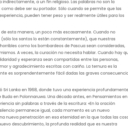
 indirectamente, a un fin religioso. Las palabras no son la
tal como debe ser su portador. Sólo cuando se permite que las
 experiencia, pueden tener peso y ser realmente útiles para los
ar de esta manera, un poco más escasamente. Cuando no
 (sólo los santos lo están constantemente), que nuestras
 horribles como los bombardeos de Pascua sean consideradas,
mismos. A veces, la curación no necesita hablar. Cuando hay q
olidaridad y esperanza sean compartidas entre las personas,
mor y agradecimiento escritas con cariño. La ternura es la
ente es sorprendentemente fácil dadas las graves consecuenci
itó Sri Lanka en 1968, donde tuvo una experiencia profundament
de Buda en Polonnaruwa. Una década antes, en Pensamientos en
iencia sin palabras a través de la escritura: «En la oración
ilencio permanece igual, cada momento es un nuevo
una nueva penetración en esa eternidad en la que todas las cos
uevo descubrimiento, la profunda realidad que es nuestra