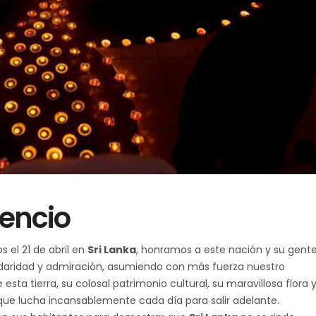
ilencio
 el 21 de abril en
Sri Lanka
, honramos a este nación y su gente
daridad y admiración, asumiendo con más fuerza nuestro
sta tierra, su colosal patrimonio cultural, su maravillosa flora 
 que lucha incansablemente cada día para salir adelante.