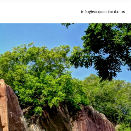
info@viajessrilanka.es
g