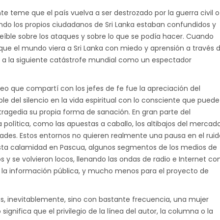
 teme que el país vuelva a ser destrozado por la guerra civil o
ando los propios ciudadanos de Sri Lanka estaban confundidos y
reíble sobre los ataques y sobre lo que se podía hacer. Cuando
que el mundo viera a Sri Lanka con miedo y aprensión a través 
r a la siguiente catástrofe mundial como un espectador
creo que compartí con los jefes de fe fue la apreciación del
ble del silencio en la vida espiritual con lo consciente que puede
a tragedia su propia forma de sanación. En gran parte del
a política, como las apuestas a caballo, los altibajos del mercad
dades. Estos entornos no quieren realmente una pausa en el ruid
ta calamidad en Pascua, algunos segmentos de los medios de
y se volvieron locos, llenando las ondas de radio e Internet co
a la información pública, y mucho menos para el proyecto de
 es, inevitablemente, sino con bastante frecuencia, una mujer
ignifica que el privilegio de la línea del autor, la columna o la