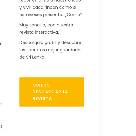
recorrer la isla a nuestro lado
y vivir cada rincón como si
estuvieses presente. ¿Cómo?
Muy sencillo, con nuestra
revista interactiva.
Descárgala gratis y descubre
n
los secretos mejor guardados
de Sri Lanka.
QUIERO
DESCARGAR LA
REVISTA
ón
s
s,