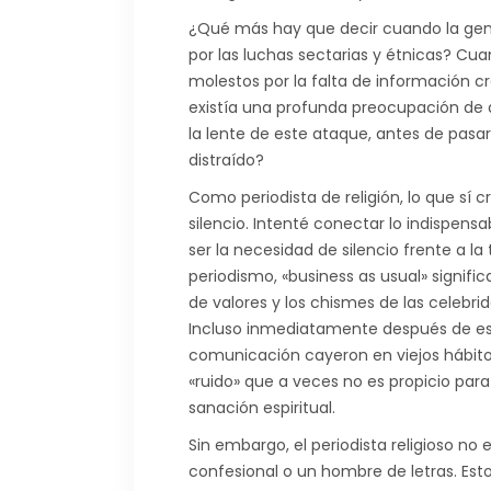
¿Qué más hay que decir cuando la gente
por las luchas sectarias y étnicas? Cu
molestos por la falta de información c
existía una profunda preocupación de 
la lente de este ataque, antes de pasa
distraído?
Como periodista de religión, lo que sí 
silencio. Intenté conectar lo indispensa
ser la necesidad de silencio frente a l
periodismo, «business as usual» signific
de valores y los chismes de las celebri
Incluso inmediatamente después de es
comunicación cayeron en viejos hábitos 
«ruido» que a veces no es propicio par
sanación espiritual.
Sin embargo, el periodista religioso no
confesional o un hombre de letras. Esto s