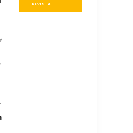
i
REVISTA
y
e
.
n