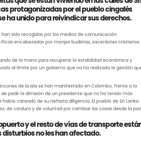
eltas que se están viviendo en las calles de Sr
cas protagonizadas por el pueblo cingalés
se ha unido para reivindicar sus derechos.
 han sido recogidas por los medios de comunicación
íficas encabezadas por monjes budistas, sacerdotes cristianos 
hando de la mano para recuperar la estabilidad económica y
evado al límite por un gobierno que no ha realizado la gestión qu
incones de la isla se han manifestado en Colombo, frente a la
o de pedir la dimisión de un presidente que no ha tenido más
e había cansado de su nefasta diligencia. El pueblo de Sri Lanka
ez, de cordura y de voluntad por cambiar las cosas desde la paz
opuerto y el resto de vías de transporte está
 disturbios no les han afectado.