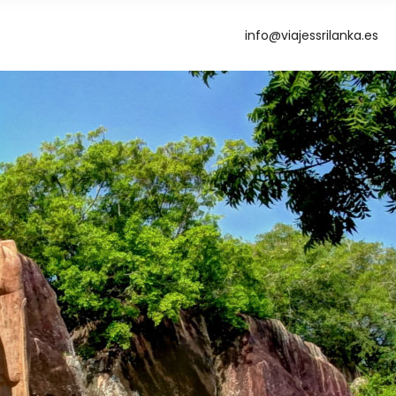
info@viajessrilanka.es
g