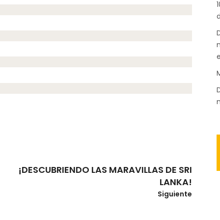
1
d
D
n
M
D
m
¡DESCUBRIENDO LAS MARAVILLAS DE SRI
LANKA!
Siguiente