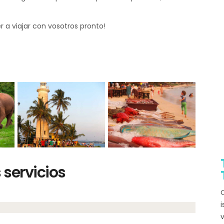
r a viajar con vosotros pronto!
servicios
Q
i
v