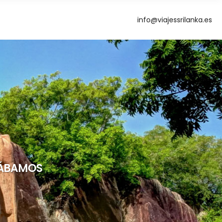
info@viajessrilanka.es
g
ERÁBAMOS