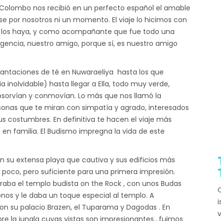
 Colombo nos recibió en un perfecto español el amable
e por nosotros ni un momento. El viaje lo hicimos con
e los haya, y como acompañante que fue todo una
Agencia, nuestro amigo, porque sí, es nuestro amigo
lantaciones de té en Nuwaraeliya hasta los que
a inolvidable) hasta llegar a Ella, todo muy verde,
bsorvían y conmovían. Lo más que nos llamó la
sonas que te miran con simpatía y agrado, interesados
s costumbres. En definitiva te hacen el viaje más
 en familia. El Budismo impregna la vida de este
u extensa playa que cautiva y sus edificios más
oco, pero suficiente para una primera impresión.
ba el templo budista on the Rock , con unos Budas
Q
nos y le daba un toque especial al templo. A
i
n su palacio Brazen, el Tuparama y Dagodas . En
v
obre la jungla cuyas vistas son impresionantes., fuimos