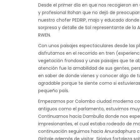
Desde el primer día en que nos recogieron en
y profesional Rohan que no dejó de preocupars
nuestro chofer PEDRIP, majo y educado dond
sorpresa y detalle de Sol representante de la 
RWEN.
Con unos paisajes espectaculares desde las p
disfrutamos en el recorrido en tren (experienci
vegetación frondosa y unas paisajes que te a
atención fue la amabilidad de sus gentes, per
en saber de donde vienes y conocer algo de tu
agradable porque te siente como si estuvieras
pequeño país.
​Empezamos por Colombo ciudad moderna con s
antiguos como el parlamento, estuvimos muy p
Continuamos hacia Dambulla donde nos espera
impresionantes, el cual estaba rodeado de mo
continuación seguimos hacia Anuradaphura co
Giritale además de visitar Sirigiya fortaleza s