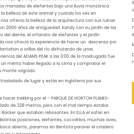
1
mos manadas de elefantes bajo una lluvia monzónica
d
e la belleza de este animal y cuando los ves en
D
s ofrecio la belleza de la arquitectura con sus ruinas
n
con 2000 años de antigüedad. Kandy con su jardín de las
 del diente, el orfanato de elefantes y el jardín
ala nos ofreció la experiencia de hacer un descenso por
M
lantation a orillas del río disfrutando de unas
D
periencia del ADAMS PEAK a las 3:00 de la madrugada fue
m
 un mérito haber llegado a la cima y comprobar el
 su monte sagrado.
trasladado de lugar y estás en Inglaterra por sus
 de hacer trekking por el – PARQUE DE HORTON PLANES-
ilado de 328 metros, pero con el mal tiempo estaba
Backer que estaban rebosantes. En ELLA el safari en
istintas posiciones, elefantes, cocodrilos, muchas aves,
a boca abierta., paramos en Bentota paraver el criadero