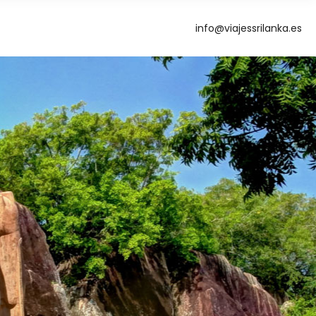
info@viajessrilanka.es
g