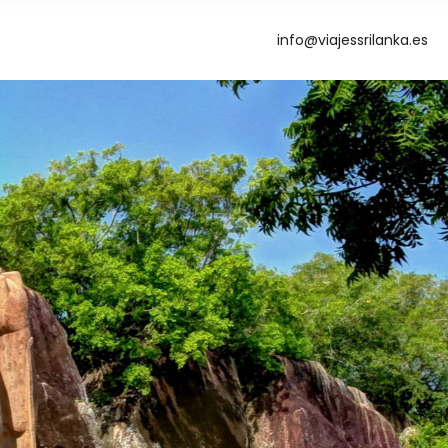
info@viajessrilanka.es
g