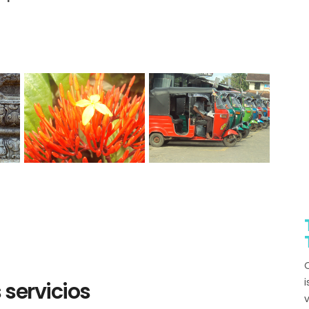
Q
i
servicios
v