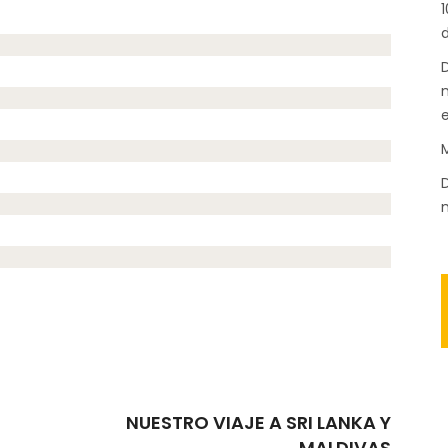
1
d
D
n
M
D
m
NUESTRO VIAJE A SRI LANKA Y
MALDIVAS