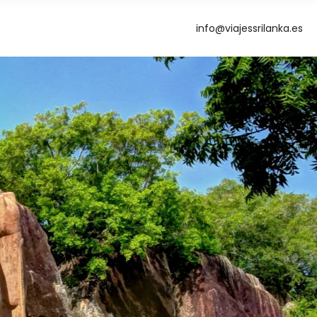
info@viajessrilanka.es
g