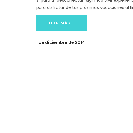
Si para ti “desconectar” significa vivir experi
para disfrutar de tus próximas vacaciones al lí
LEER MÁS...
1 de diciembre de 2014