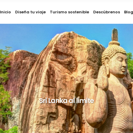
Inicio
Diseña tu viaje
Turismo sostenible
Descúbrenos
Blo
Sri Lanka al límite