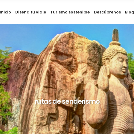
Inicio
Diseña tu viaje
Turismo sostenible
Descúbrenos
Blo
rutas de senderismo