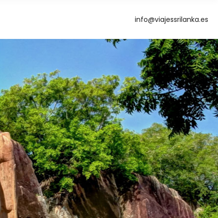
info@viajessrilanka.es
g