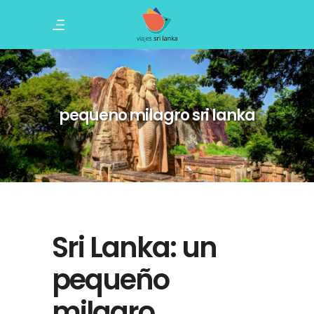
pequeno milagro sri lanka
Sri Lanka: un
pequeño
milagro