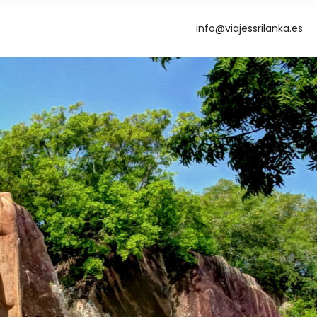
info@viajessrilanka.es
g