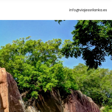
info@viajessrilanka.es
g