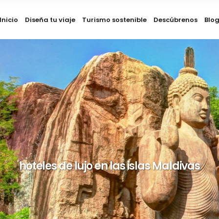
Inicio
Diseña tu viaje
Turismo sostenible
Descúbrenos
Blo
hoteles de lujo en las islas Maldivas