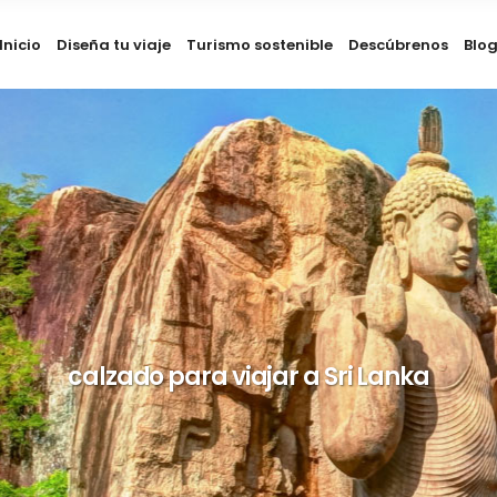
Inicio
Diseña tu viaje
Turismo sostenible
Descúbrenos
Blo
calzado para viajar a Sri Lanka