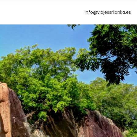
info@viajessrilanka.es
g